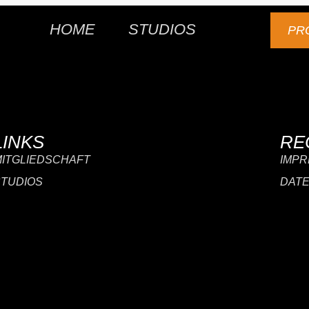
HOME
STUDIOS
PR
LINKS
RE
MITGLIEDSCHAFT
IMP
STUDIOS
DAT